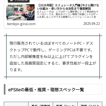
【2026年版】エミュレータ入門編 |今さら聞けな
い仕組み・使い方から合法性まで徹底解説
エミュレータは、レトロゲーム愛好家にとって革命的なテ
クノロジーです。現代のパソコン環境で快適にレトロゲー
ムを楽しむことができる素晴らしいソリューションと言え
るでしょう。適切な知識と準備があれば、あなたのゲーミ
ングライフを豊かにしてくれる強力な味方となります。懐
2025.09.22
benkyo-girai.com
かしいあのゲームを現代の快適な環境で再び楽しんでみま
しょう。
現行販売されているほぼすべてのノートPC・デス
クトップPCで動作し、ゲーミングPCは不要です。
ただし内部解像度を4x以上に上げてプラグインを
追加した高画質設定にすると、要求性能が一段上が
ります。
ePSXeの最低・推奨・理想スペック一覧