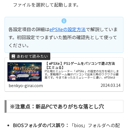
ファイルを選択して起動します。
各設定項目の詳細は
ePSXeの設定方法
で解説していま
す。初回設定でつまずいた箇所の確認先として使って
ください。
【 ePSXe 】PS1ゲームをパソコンで遊ぶ方法
【エミュる】
PS1用エミュレーター「 ePSXe 」の設定の仕方を紹介しま
す。家庭用ゲーム機がパソコンで出来た時のワクワクは最
高です。今まであったエミュレーターと違い、ePSXeは
Biosやプラグインが無くても快適に遊べます。エミュレー
ターは著作権が度々問題視されるコンテンツなので、あく
2024.03.14
benkyo-girai.com
まで個人で楽しむものとして楽しみましょう。
※注意点：新品PCでありがちな落とし穴
BIOSフォルダのパス誤り：
「bios」フォルダへの配