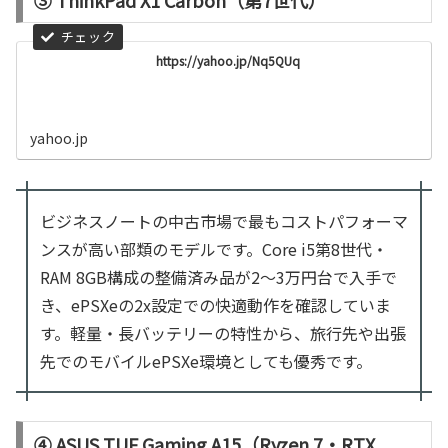
https://yahoo.jp/Nq5QUq
yahoo.jp
ビジネスノートの中古市場で最もコストパフォーマ
ンスが高い部類のモデルです。Core i5第8世代・
RAM 8GB構成の整備済み品が2〜3万円台で入手で
き、ePSXeの2x設定での快適動作を確認していま
す。軽量・長バッテリーの特性から、旅行先や出張
先でのモバイルePSXe環境としても優秀です。
④ ASUS TUF Gaming A15（Ryzen 7・RTX