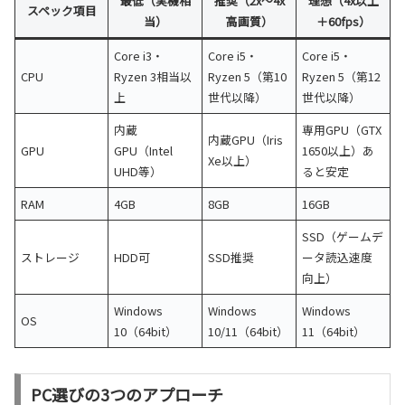
最低（実機相
推奨（2x〜4x
理想（4x以上
スペック項目
当）
高画質）
＋60fps）
Core i3・
Core i5・
Core i5・
CPU
Ryzen 3相当以
Ryzen 5（第10
Ryzen 5（第12
上
世代以降）
世代以降）
内蔵
専用GPU（GTX
内蔵GPU（Iris
GPU
GPU（Intel
1650以上）あ
Xe以上）
UHD等）
ると安定
RAM
4GB
8GB
16GB
SSD（ゲームデ
ストレージ
HDD可
SSD推奨
ータ読込速度
向上）
Windows
Windows
Windows
OS
10（64bit）
10/11（64bit）
11（64bit）
PC選びの3つのアプローチ