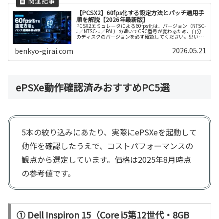
【PCSX2】60fps化する設定方法とパッチ適用手
順を解説【2026年最新版】
PCSX2エミュレータによる60fps化は、バージョン（NTSC-
J／NTSC-U／PAL）の違いでCRC番号が変わるため、自分
のディスクのバージョンを必ず確認してください。思い出
のPS2タイトルを現代の環境で再体験できます。PCSX2エ
ミュレータは今も活発に開発が続いており、対応タイトル
2026.05.21
benkyo-girai.com
や安定性が向上しています。
ePSXe動作確認済みおすすめPC5選
5本の絞り込みにあたり、実際にePSXeを起動して
動作を確認したうえで、コストパフォーマンスの
観点から選定しています。価格は2025年8月時点
の参考値です。
① Dell Inspiron 15（Core i5第12世代・8GB