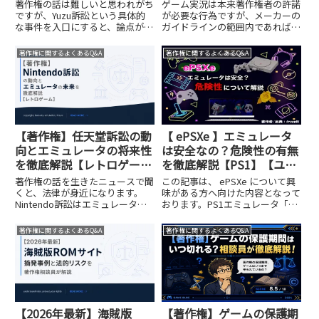
著作権の話は難しいと思われがち
ゲーム実況は本来著作権者の許諾
ですが、Yuzu訴訟という具体的
が必要な行為ですが、メーカーの
な事件を入口にすると、論点がは
ガイドラインの範囲内であれば事
っきりします。行政書士として繰
実上許容されています。ゲームを
り返し伝えているのは「法律は怖
正しく楽しむための著作権知識と
著作権に関するよくあるQ&A
著作権に関するよくあるQ&A
いものではなく、構造を読めば行
して、ゲームソフトをパソコンに
動の指針になる」ということで
取り込む行為の著作権上の位置づ
す。法的な安全ラインを理解した
けも合わせて確認しておくと、配
うえで、思い出の名作を合法的に
信・保存・エミュレータ利用の全
楽しむ環境を整えてください。
体像が整理されます。
【著作権】任天堂訴訟の動
【 ePSXe 】エミュレータ
向とエミュレータの将来性
は安全なの？危険性の有無
を徹底解説【レトロゲー
を徹底解説【PS1】【ユー
ム】
ザーの声】
著作権の話を生きたニュースで聞
この記事は、 ePSXe について興
くと、法律が身近になります。
味がある方へ向けた内容となって
Nintendo訴訟はエミュレータが
おります。PS1エミュレータ「
全て違法になるという話ではな
ePSXe 」は、過去の名作を再び
く、どこが境界線かを示した事件
体験できる素晴らしいツールで
著作権に関するよくあるQ&A
著作権に関するよくあるQ&A
として読むことが重要です。正し
す。ネット上で指摘されている危
い知識を持って合法的な範囲でレ
険性を理解し、違法な利用は絶対
トロゲームを楽しむことは、何も
に避け、安全な方法で皆さんのゲ
問題ありません。境界線を理解
ームライフが素晴らしいものにな
し、思い出の名作を現代の環境で
ることを願っています！
楽しみましょう。
【2026年最新】海賊版
【著作権】ゲームの保護期