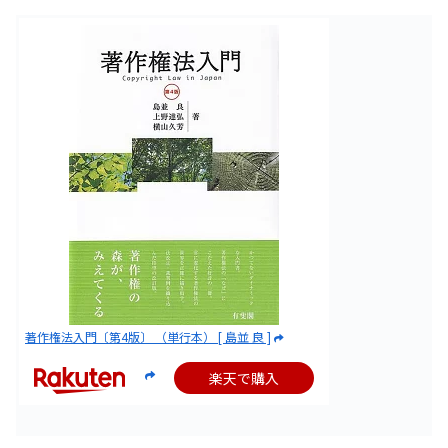
著作権法入門〔第4版〕 （単行本） [ 島並 良 ]
楽天で購入