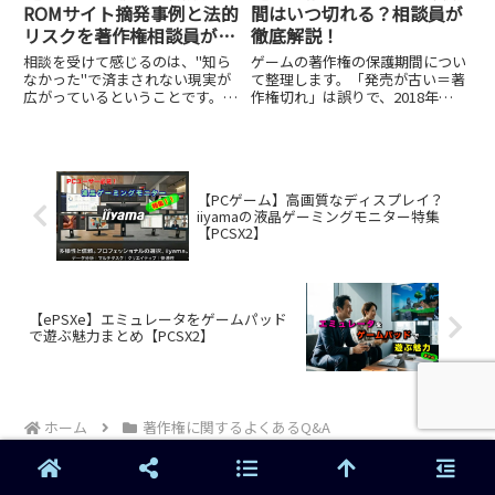
ROMサイト摘発事例と法的
間はいつ切れる？相談員が
リスクを著作権相談員が解
徹底解説！
説【エミュレータ】
相談を受けて感じるのは、"知ら
ゲームの著作権の保護期間につい
なかった"で済まされない現実が
て整理します。「発売が古い＝著
広がっているということです。
作権切れ」は誤りで、2018年の
2020年の著作権法改正でダウン
法改正で多くのタイトルの保護期
ロード側への刑事罰が明確化さ
間が延長されています。権利者が
れ、LoveROMs訴訟のような大規
倒産・消滅しても著作権は消滅せ
模事例が示すように、権利者側の
ず、継承先が権利を保持します。
法的措置は年々強力になっていま
おすすめなレトロゲーム特集も参
【PCゲーム】高画質なディスプレイ？
す。正しい方法を選ぶかどうか
考にしながら、権利関係を踏まえ
iiyamaの液晶ゲーミングモニター特集
が、すべての分岐点です。
た安全な遊び方を探してみてくだ
【PCSX2】
さい。
【ePSXe】エミュレータをゲームパッド
で遊ぶ魅力まとめ【PCSX2】
ホーム
著作権に関するよくあるQ&A