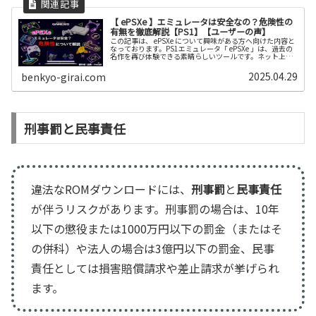
【 ePSXe 】エミュレータは安全なの？危険性の
有無を徹底解説【PS1】【ユーザーの声】
この記事は、 ePSXe について興味がある方へ向けた内容と
なっております。PS1エミュレータ「 ePSXe 」は、過去の
名作を再び体験できる素晴らしいツールです。ネット上で
指摘されている危険性を理解し、違法な利用は絶対に避
け、安全な方法で皆さんのゲームライフが素晴らしいもの
2025.04.29
benkyo-girai.com
になることを願っています！
刑事罰と民事責任
違法なROMダウンロードには、
刑事罰
と
民事責任
が伴うリスクがあります。刑事罰の場合は、10年
以下の懲役または1000万円以下の罰金（またはそ
の併科）や法人の場合は3億円以下の罰金、民事
責任としては損害賠償請求や差止請求が挙げられ
ます。