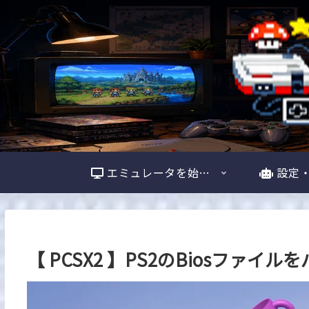
エミュレータを始める
設定
【 PCSX2 】PS2のBiosファ